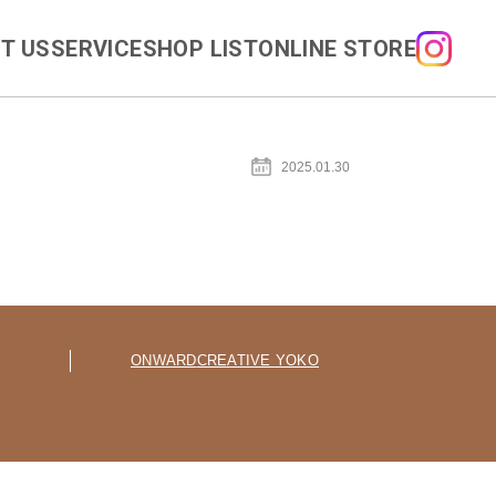
T US
SERVICE
SHOP LIST
ONLINE STORE
2025.01.30
ONWARD
CREATIVE YOKO