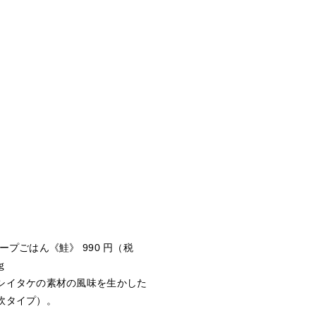
ープごはん《鮭》 990 円（税
ｇ
シイタケの素材の風味を生かした
炊タイプ）。