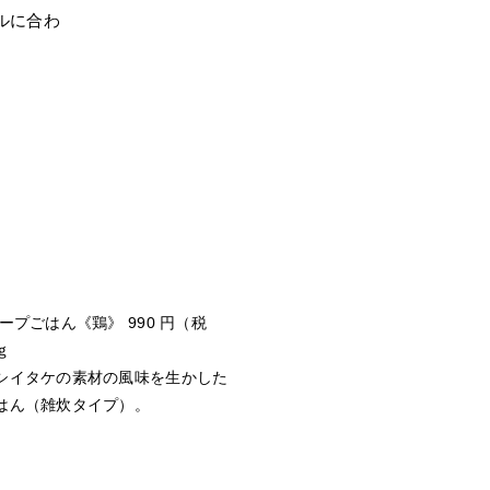
ルに合わ
ープごはん《鶏》 990 円（税
ｇ
シイタケの素材の風味を生かした
はん（雑炊タイプ）。