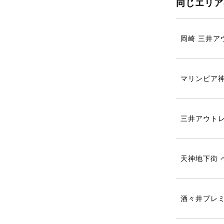
同じエリア
岡崎 三井ア
マリンピア
三井アウト
天神地下街 
酒々井プレミ