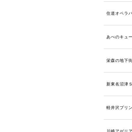
住道オペラ
あべのキュ
栄森の地下
新東名沼津
軽井沢プリ
川崎アゼリア