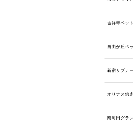
吉祥寺ペッ
自由が丘ペ
新宿サブナ
オリナス錦
南町田グラ