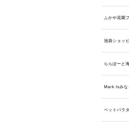
ふかや花園
池袋ショッピ
ららぽーと海
Mark I
ペットパラダ